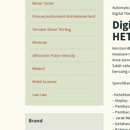
Motor Sirine
Automatic
Digital T
Proceq Instrument And Hammertest
Dig
Torvane Shear Testing
HET
Meteran
Horizon HE
measure r
Ultrasonic Pulse Velocity
Area surv
Salah sat
Matest
bersaing d
Mobil Scanner
Spesifikas
Lain Lain
- Keteliti
– Display :
– Pembesa
– Pembaca
– Jarak M
Brand
– ketahana
– Baterai 