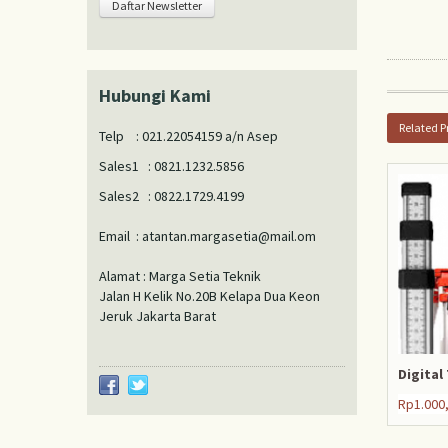
Hubungi Kami
Related P
Telp : 021.22054159 a/n Asep
Sales1 : 0821.1232.5856
Sales2 : 0822.1729.4199
Email : atantan.margasetia@mail.om
Alamat : Marga Setia Teknik
Jalan H Kelik No.20B Kelapa Dua Keon
Jeruk Jakarta Barat
Digital
Rp1.000,