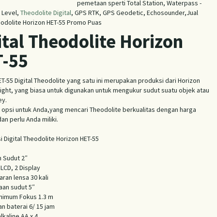
pemetaan sperti Total Station, Waterpass -
 Level,
Theodolite Digital
, GPS RTK, GPS Geodetic, Echosounder,Jual
heodolite Horizon HET-55 Promo Puas
ital Theodolite Horizon
-55
T-55 Digital Theodolite yang satu ini merupakan produksi dari Horizon
ight, yang biasa untuk digunakan untuk mengukur sudut suatu objek atau
ey.
u opsi untuk Anda,yang mencari Theodolite berkualitas dengan harga
an perlu Anda miliki.
i Digital Theodolite Horizon HET-55
an Sudut 2″
 LCD, 2 Display
ran lensa 30 kali
an sudut 5″
inimum Fokus 1.3 m
n baterai 6/ 15 jam
alkaline AA x 4