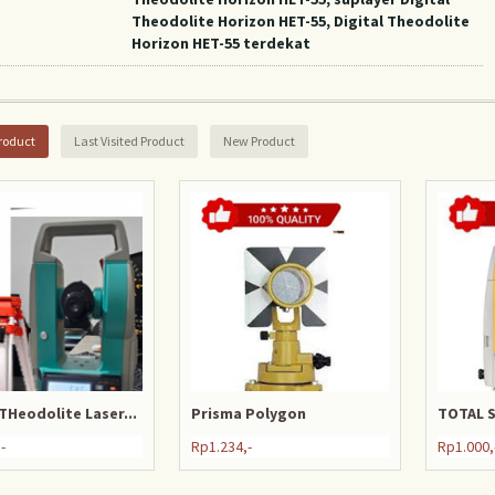
Theodolite Horizon HET-55, Digital Theodolite
Horizon HET-55 terdekat
roduct
Last Visited Product
New Product
 THeodolite Laser...
Prisma Polygon
TOTAL 
-
Rp1.234,-
Rp1.000,